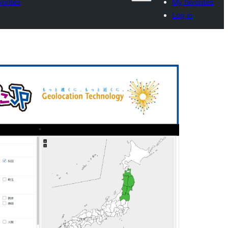
orites
My favorites
Log in