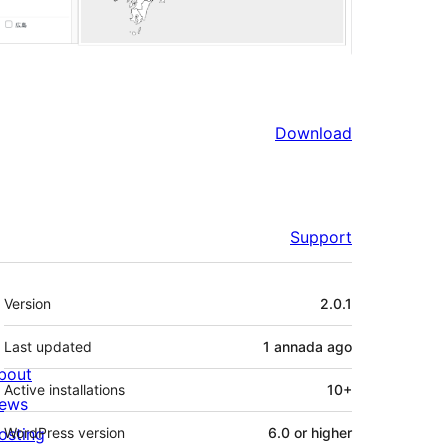
Download
Support
Mèta
Version
2.0.1
Last updated
1 annada
ago
bout
Active installations
10+
ews
osting
WordPress version
6.0 or higher