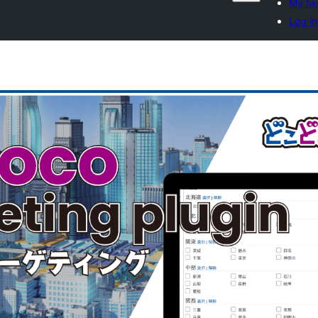
My fav
Log in