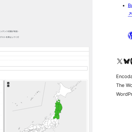
B
Visit our X (formerly 
Visit ou
Vi
Encoda
The Wo
WordPr