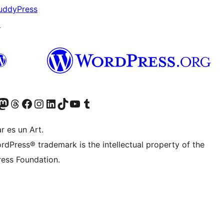
uddyPress
↗
Twitter) account
r Bluesky account
sit our Mastodon account
Visit our Threads account
Visit our Facebook page
Visit our Instagram account
Visit our LinkedIn account
Visit our TikTok account
Visit our YouTube channel
Visit our Tumblr account
r es un Art.
rdPress® trademark is the intellectual property of the
ess Foundation.