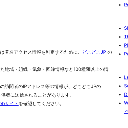
P
S
T
P
は匿名アクセス情報を判定するために、
どこどこJP
の
P
いた地域・組織・気象・回線情報など100種類以上の情
L
S
の訪問者のIPアドレス等の情報が、どこどこJPの
D
サービス提供者に送信されることがあります。
W
ebサイト
を確認してください。