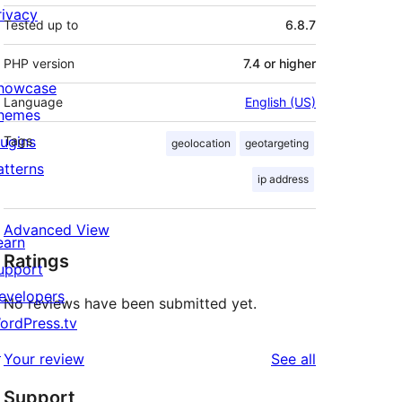
rivacy
Tested up to
6.8.7
PHP version
7.4 or higher
howcase
Language
English (US)
hemes
lugins
Tags
geolocation
geotargeting
atterns
ip address
Advanced View
earn
Ratings
upport
evelopers
No reviews have been submitted yet.
ordPress.tv
↗
reviews
Your review
See all
Support