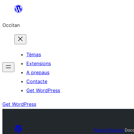
Skip
to
Occitan
content
Tèmas
Extensions
A prepaus
Contacte
Get WordPress
Get WordPress
Plugin Directory
Doco