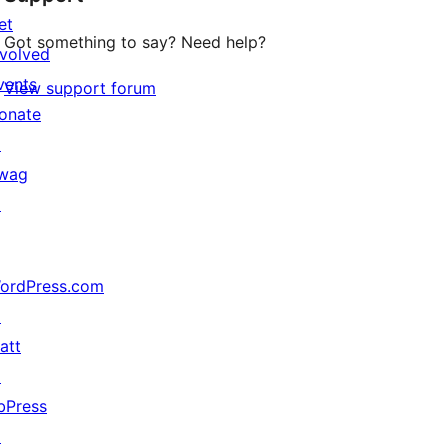
et
Got something to say? Need help?
nvolved
vents
View support forum
onate
↗
wag
↗
ordPress.com
↗
att
↗
bPress
↗