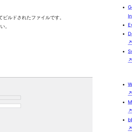
G
I
pack によってビルドされたファイルです。
E
さい。
D
S
W
M
b